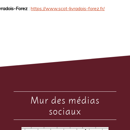
ivradois-Forez
:
https://www.scot-livradois-forez.fr/
Mur des médias
sociaux