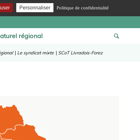
fuser
Personnaliser
Politique de confidentialité
aturel régional
égional
|
Le syndicat mixte
|
SCoT Livradois-Forez