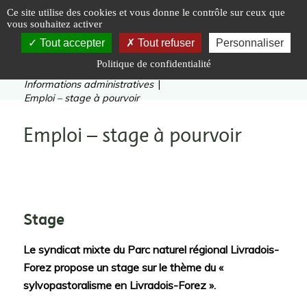
Panneau de gestion des cookies
Ce site utilise des cookies et vous donne le contrôle sur ceux que
vous souhaitez activer
Tout accepter
Tout refuser
Personnaliser
Politique de confidentialité
Vous êtes ici :
Accueil
|
Le Parc naturel régional
|
Informations administratives
|
Emploi – stage à pourvoir
Emploi – stage à pourvoir
Stage
Le syndicat mixte du Parc naturel régional Livradois-
Forez propose un stage sur le thème du «
sylvopastoralisme en Livradois-Forez ».