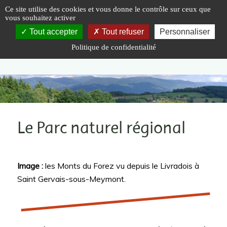
Panneau de gestion des cookies
Ce site utilise des cookies et vous donne le contrôle sur ceux que
vous souhaitez activer
Tout accepter
Tout refuser
Personnaliser
Politique de confidentialité
Vous êtes ici :
Accueil
|
Le Parc naturel régional
Le Parc naturel régional
Image :
les Monts du Forez vu depuis le Livradois à
Saint Gervais-sous-Meymont.