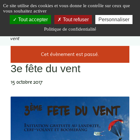
Panneau de gestion des cookies
Ce site utilise des cookies et vous donne le contrôle sur ceux que
vous souhaitez activer
Tout accepter
Tout refuser
Personnaliser
Politique de confidentialité
Vous êtes ici :
Accueil
|
Évènements
|
3e fête du
vent
Cet évènement est passé.
3e fête du vent
15 octobre 2017