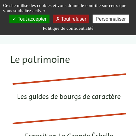
Panneau de gestion des cookies
Ce site utilise des cookies et vous donne le contrôle sur ceux que
vous souhaitez activer
Tout accepter
Tout refuser
Personnaliser
Politique de confidentialité
Vous êtes ici :
Accueil
|
Valoriser
|
Le patrimoine
Le patrimoine
Les guides de bourgs de caractère