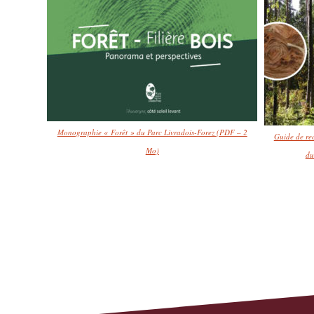
Monographie « Forêt » du Parc Livradois-Forez (PDF – 2
Guide de rec
Mo)
du