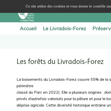
Panneau de gestion des cookies
Ce site utilise des cookies et vous donne le contrôle s
Accueil
Le Livradois-Forez
Préserv
Les forêts du Livradois-Forez
La boisements du Livradois-Forez couvre 55% de la su
périmètre
classé du Parc en 2022). Elle a plusieurs origines : 
privés d’autrefois valorisés pour la pâture et pour le b
déprise agricole. Cette diversité historique entraine u