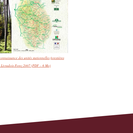
onnaissance des unités stationnelles forestières
 Livradois-Forez 2007 (PDF – 6 Mo)