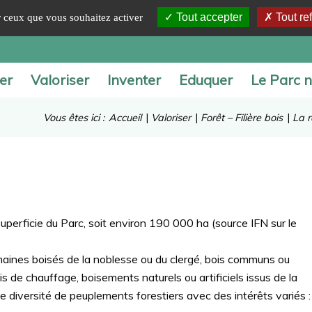
Tout accepter
Tout re
ur ceux que vous souhaitez activer
er
Valoriser
Inventer
Eduquer
Le Parc n
Vous êtes ici :
Accueil
|
Valoriser
|
Forêt – Filière bois
|
La r
perficie du Parc, soit environ 190 000 ha (source IFN sur le
domaines boisés de la noblesse ou du clergé, bois communs ou
ois de chauffage, boisements naturels ou artificiels issus de la
ne diversité de peuplements forestiers avec des intérêts variés :