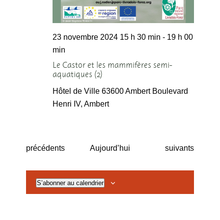
23 novembre 2024 15 h 30 min
-
19 h 00
min
Le Castor et les mammifères semi-
aquatiques (2)
Hôtel de Ville 63600 Ambert
Boulevard
Henri IV, Ambert
Évènements
Évènements
précédents
Aujourd’hui
suivants
S’abonner au calendrier