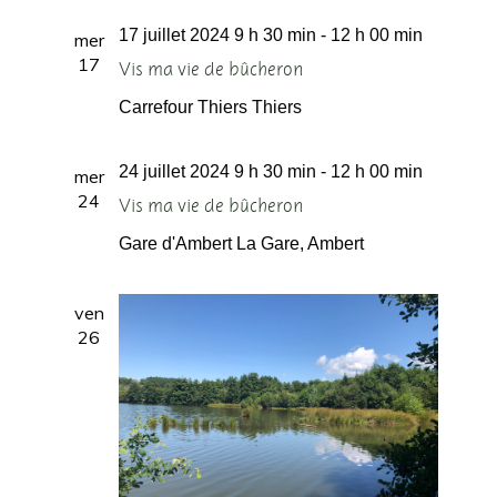
Évèneme
de
date.
17 juillet 2024 9 h 30 min
-
12 h 00 min
mer
vues
17
Vis ma vie de bûcheron
Évènement
Carrefour Thiers
Thiers
24 juillet 2024 9 h 30 min
-
12 h 00 min
mer
24
Vis ma vie de bûcheron
Gare d'Ambert
La Gare, Ambert
ven
26