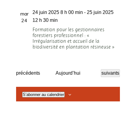
24 juin 2025 8 h 00 min
-
25 juin 2025
mar
24
12 h 30 min
Formation pour les gestionnaires
forestiers professionnel : «
Irrégularisation et accueil de la
biodiversité en plantation résineuse »
Évènements
Évènements
précédents
Aujourd’hui
suivants
S’abonner au calendrier