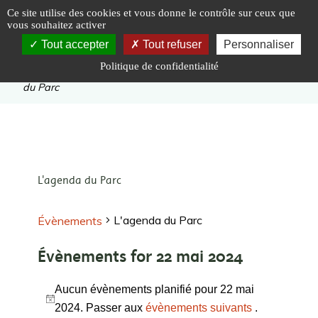
Panneau de gestion des cookies
Ce site utilise des cookies et vous donne le contrôle sur ceux que
vous souhaitez activer
Tout accepter
Tout refuser
Personnaliser
Politique de confidentialité
Vous êtes ici :
Accueil
|
Évènements
|
L'agenda
du Parc
L'agenda du Parc
L'agenda du Parc
Évènements
Évènements for 22 mai 2024
Aucun évènements planifié pour 22 mai
Notice
2024. Passer aux
évènements suivants
.