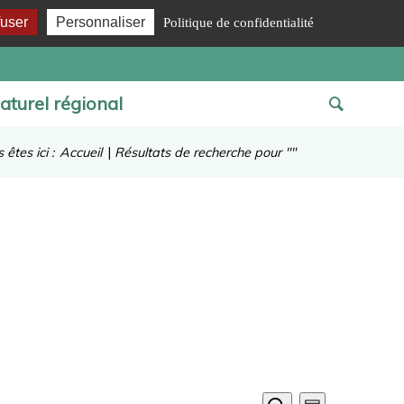
fuser
Personnaliser
Politique de confidentialité
aturel régional
 êtes ici :
Accueil
|
Résultats de recherche pour ""
Recherche
Navigation