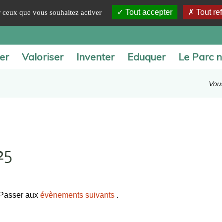
Tout accepter
Tout re
ur ceux que vous souhaitez activer
er
Valoriser
Inventer
Eduquer
Le Parc n
Vous
25
 Passer aux
évènements suivants
.